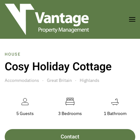
Skip to main content
HOUSE
Cosy Holiday Cottage
Accommodations
Great Britain
Highlands
5 Guests
3 Bedrooms
1 Bathroom
Contact