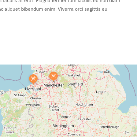
 a iaculis at erat. Magna fermentum iaculis eu non diam
c aliquet bibendum enim. Viverra orci sagittis eu