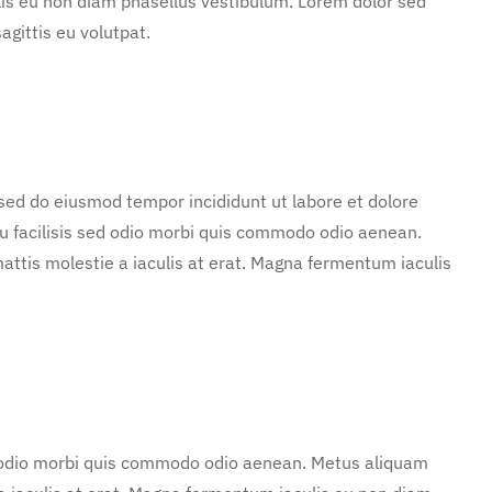
lis eu non diam phasellus vestibulum. Lorem dolor sed
agittis eu volutpat.
 sed do eiusmod tempor incididunt ut labore et dolore
u facilisis sed odio morbi quis commodo odio aenean.
attis molestie a iaculis at erat. Magna fermentum iaculis
d odio morbi quis commodo odio aenean. Metus aliquam