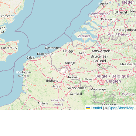
Leaflet
|
©
OpenStreetMap