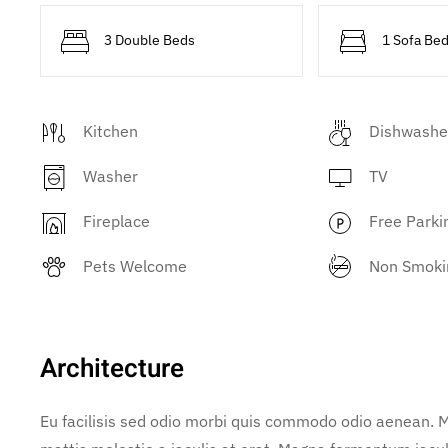
3 Double Beds
1 Sofa Be
Kitchen
Dishwashe
Washer
TV
Fireplace
Free Parki
Pets Welcome
Non Smoki
Architecture
Eu facilisis sed odio morbi quis commodo odio aenean. M