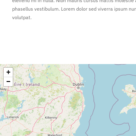
eleifend mi in nulla. Nibh mauris cursus mattis molestie
phasellus vestibulum. Lorem dolor sed viverra ipsum nun
volutpat.
+
−