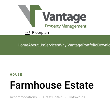
Skip to main content
Floorplan
Home
About Us
Services
Why Vantage
Portfolio
Downl
HOUSE
Farmhouse Estate
Accommodations
Great Britain
Cotswolds