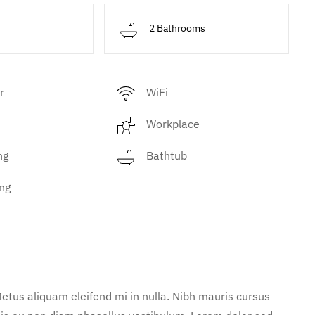
d
2 Bathrooms
r
WiFi
Workplace
ng
Bathtub
ng
etus aliquam eleifend mi in nulla. Nibh mauris cursus