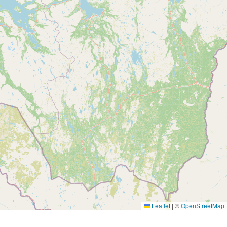
Leaflet
|
©
OpenStreetMap