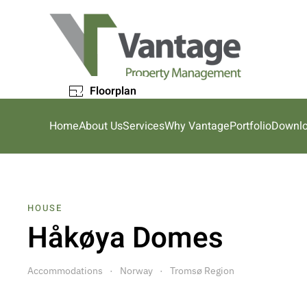
Skip to main content
Floorplan
Home
About Us
Services
Why Vantage
Portfolio
Downl
HOUSE
Håkøya Domes
Accommodations
Norway
Tromsø Region