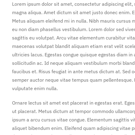
Lorem ipsum dolor sit amet, consectetur adipiscing elit,
magna aliqua. Amet dictum sit amet justo donec enim. E
Metus aliquam eleifend mi in nulla. Nibh mauris cursus m
eu non diam phasellus vestibulum. Lorem dolor sed vive
sagittis eu volutpat. Arcu vitae elementum curabitur vita
maecenas volutpat blandit aliquam etiam erat velit scel
ultricies lacus. Egestas congue quisque egestas diam i
sollicitudin ac. Id neque aliquam vestibulum morbi bland
faucibus et. Risus feugiat in ante metus dictum at. Sed
semper auctor neque vitae tempus quam pellentesque. 
vulputate enim nulla.
Ornare lectus sit amet est placerat in egestas erat. Ege
ut placerat. Metus dictum at tempor commodo ullamcorper
ipsum a arcu cursus vitae congue. Elementum sagittis vit
aliquet bibendum enim. Eleifend quam adipiscing vitae pro