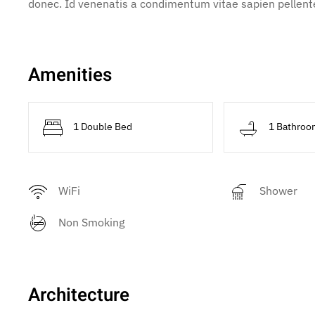
donec. Id venenatis a condimentum vitae sapien pellente
Amenities
1 Double Bed
1 Bathroo
WiFi
Shower
Non Smoking
Architecture