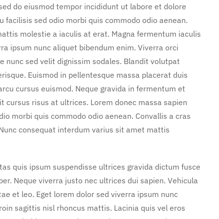
 sed do eiusmod tempor incididunt ut labore et dolore
u facilisis sed odio morbi quis commodo odio aenean.
attis molestie a iaculis at erat. Magna fermentum iaculis
rra ipsum nunc aliquet bibendum enim. Viverra orci
e nunc sed velit dignissim sodales. Blandit volutpat
erisque. Euismod in pellentesque massa placerat duis
n arcu cursus euismod. Neque gravida in fermentum et
it cursus risus at ultrices. Lorem donec massa sapien
 odio morbi quis commodo odio aenean. Convallis a cras
Nunc consequat interdum varius sit amet mattis
stas quis ipsum suspendisse ultrices gravida dictum fusce
. Neque viverra justo nec ultrices dui sapien. Vehicula
ae et leo. Eget lorem dolor sed viverra ipsum nunc
in sagittis nisl rhoncus mattis. Lacinia quis vel eros