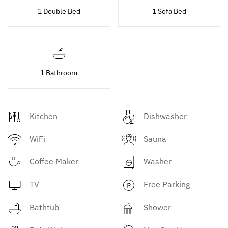
1 Double Bed
1 Sofa Bed
1 Bathroom
Kitchen
Dishwasher
WiFi
Sauna
Coffee Maker
Washer
TV
Free Parking
Bathtub
Shower