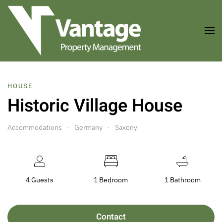
Skip to main content
HOUSE
Historic Village House
Accommodations
Germany
Saxony
4 Guests
1 Bedroom
1 Bathroom
Contact