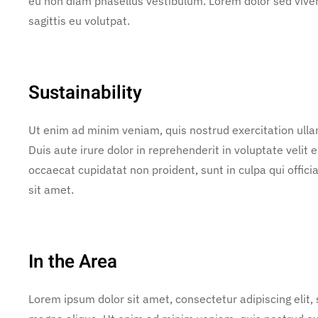
eu non diam phasellus vestibulum. Lorem dolor sed vive
sagittis eu volutpat.
Sustainability
Ut enim ad minim veniam, quis nostrud exercitation ulla
Duis aute irure dolor in reprehenderit in voluptate velit e
occaecat cupidatat non proident, sunt in culpa qui offic
sit amet.
In the Area
Lorem ipsum dolor sit amet, consectetur adipiscing elit,