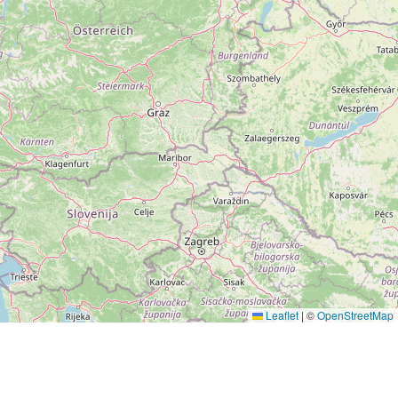
Leaflet
|
©
OpenStreetMap