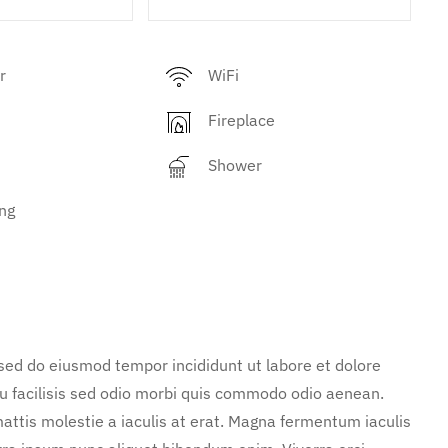
r
WiFi
Fireplace
Shower
ng
 sed do eiusmod tempor incididunt ut labore et dolore
u facilisis sed odio morbi quis commodo odio aenean.
attis molestie a iaculis at erat. Magna fermentum iaculis