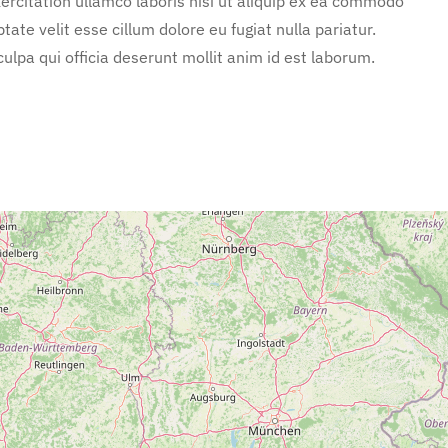
rcitation ullamco laboris nisi ut aliquip ex ea commodo
tate velit esse cillum dolore eu fugiat nulla pariatur.
ulpa qui officia deserunt mollit anim id est laborum.