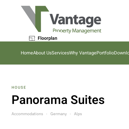
Skip to main content
Floorplan
Home
About Us
Services
Why Vantage
Portfolio
Downl
HOUSE
Panorama Suites
Accommodations
Germany
Alps