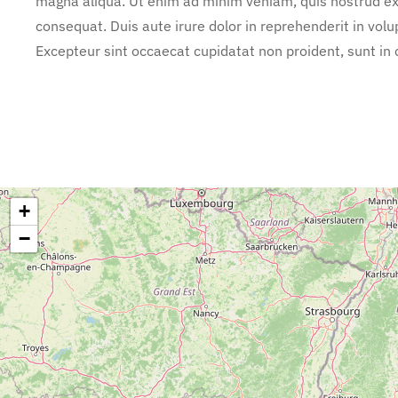
magna aliqua. Ut enim ad minim veniam, quis nostrud exe
consequat. Duis aute irure dolor in reprehenderit in volup
Excepteur sint occaecat cupidatat non proident, sunt in c
+
−