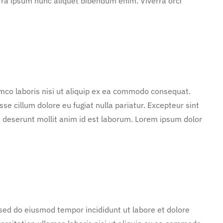
rra ipsum nunc aliquet bibendum enim. Viverra orci
mco laboris nisi ut aliquip ex ea commodo consequat.
sse cillum dolore eu fugiat nulla pariatur. Excepteur sint
ia deserunt mollit anim id est laborum. Lorem ipsum dolor
 sed do eiusmod tempor incididunt ut labore et dolore