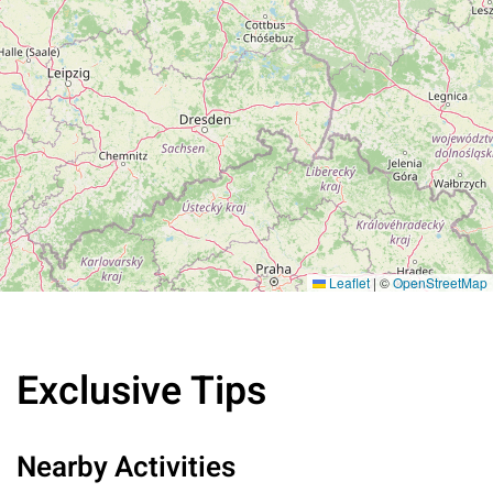
Leaflet
|
©
OpenStreetMap
Exclusive Tips
Nearby Activities