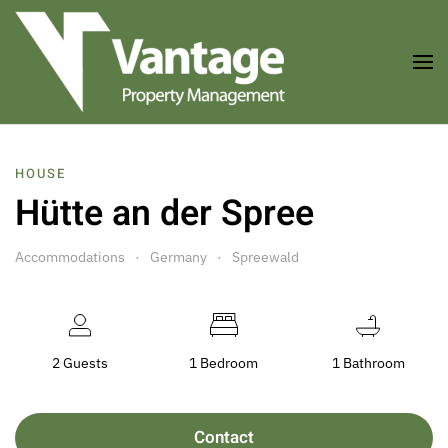
Skip to main content
HOUSE
Hütte an der Spree
Accommodations
Germany
Spreewald
2 Guests
1 Bedroom
1 Bathroom
Contact