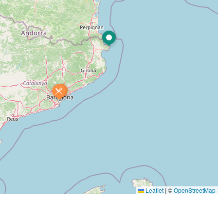
Leaflet
|
©
OpenStreetMap