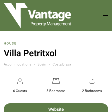
Skip to main content
HOUSE
Villa Petritxol
Accommodations
Spain
Costa Brava
6 Guests
3 Bedrooms
2 Bathrooms
Website