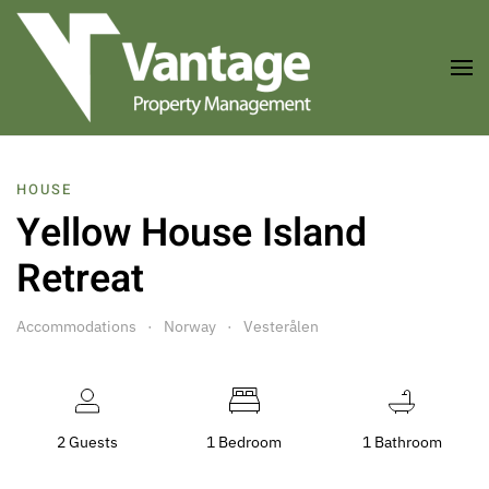
Skip to main content
HOUSE
Yellow House Island
Retreat
Accommodations
Norway
Vesterålen
2 Guests
1 Bedroom
1 Bathroom