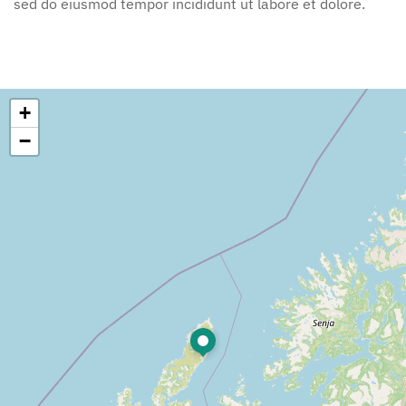
sed do eiusmod tempor incididunt ut labore et dolore.
+
−