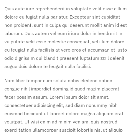
Quis aute iure reprehenderit in voluptate velit esse cillum
dolore eu fugiat nulla pariatur. Excepteur sint cupiditat
non proident, sunt in culpa qui deserunt mollit anim id est
laborum. Duis autem vel eum iriure dolor in hendrerit in
vulputate velit esse molestie consequat, vel illum dolore
eu feugiat nulla facilisis at vero eros et accumsan et iusto
odio dignissim qui blandit praesent luptatum zzril delenit
augue duis dolore te feugait nulla facilisi.
Nam liber tempor cum soluta nobis eleifend option
congue nihil imperdiet doming id quod mazim placerat
facer possim assum. Lorem ipsum dolor sit amet,
consectetuer adipiscing elit, sed diam nonummy nibh
euismod tincidunt ut laoreet dolore magna aliquam erat
volutpat. Ut wisi enim ad minim veniam, quis nostrud
exerci tation ullamcorper suscipit lobortis nisl ut aliquip