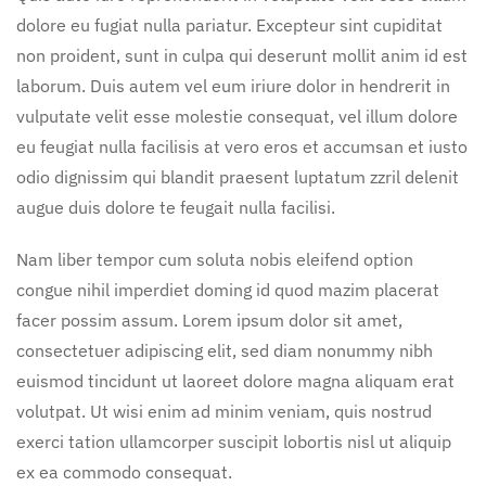
dolore eu fugiat nulla pariatur. Excepteur sint cupiditat
non proident, sunt in culpa qui deserunt mollit anim id est
laborum. Duis autem vel eum iriure dolor in hendrerit in
vulputate velit esse molestie consequat, vel illum dolore
eu feugiat nulla facilisis at vero eros et accumsan et iusto
odio dignissim qui blandit praesent luptatum zzril delenit
augue duis dolore te feugait nulla facilisi.
Nam liber tempor cum soluta nobis eleifend option
congue nihil imperdiet doming id quod mazim placerat
facer possim assum. Lorem ipsum dolor sit amet,
consectetuer adipiscing elit, sed diam nonummy nibh
euismod tincidunt ut laoreet dolore magna aliquam erat
volutpat. Ut wisi enim ad minim veniam, quis nostrud
exerci tation ullamcorper suscipit lobortis nisl ut aliquip
ex ea commodo consequat.