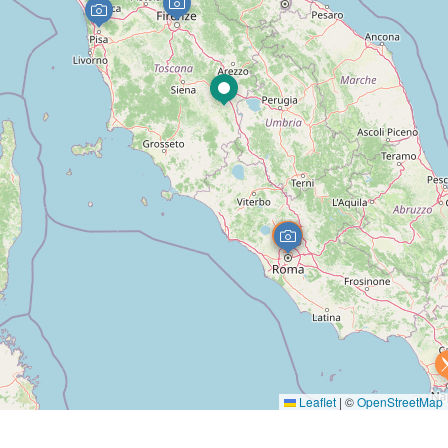
Leaflet
|
©
OpenStreetMap