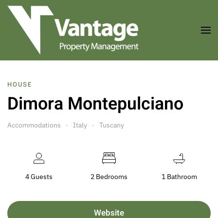
Skip to main content
HOUSE
Dimora Montepulciano
Accommodations
Italy
Tuscany
4 Guests
2 Bedrooms
1 Bathroom
Website