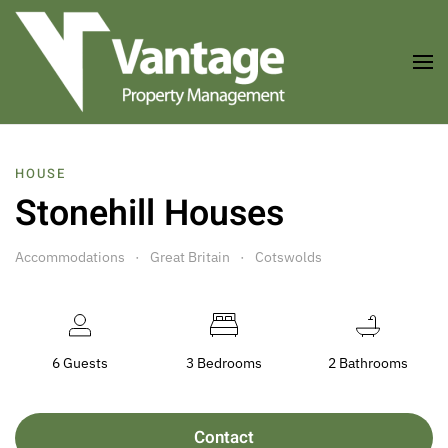
Skip to main content
HOUSE
Stonehill Houses
Accommodations
Great Britain
Cotswolds
6 Guests
3 Bedrooms
2 Bathrooms
Contact