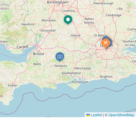
Leaflet
|
©
OpenStreetMap