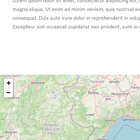
Lorem ipsum dolor sit amet, consectetur adipiscing elit,
magna aliqua. Ut enim ad minim veniam, quis nostrud exe
consequat. Duis aute irure dolor in reprehenderit in volup
Excepteur sint occaecat cupidatat non proident, sunt in c
+
−