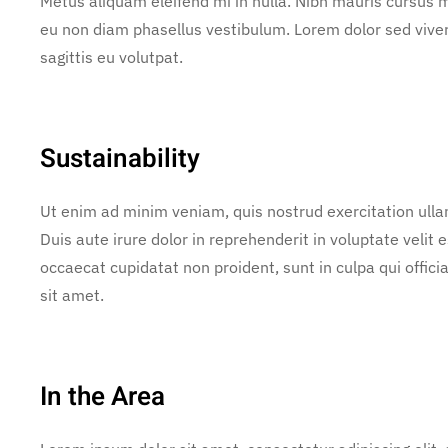
Metus aliquam eleifend mi in nulla. Nibh mauris cursus m
eu non diam phasellus vestibulum. Lorem dolor sed vive
sagittis eu volutpat.
Sustainability
Ut enim ad minim veniam, quis nostrud exercitation ulla
Duis aute irure dolor in reprehenderit in voluptate velit e
occaecat cupidatat non proident, sunt in culpa qui offic
sit amet.
In the Area