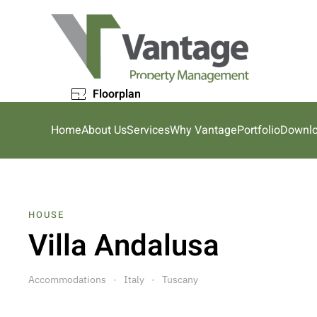
Skip to main content
Floorplan
Home
About Us
Services
Why Vantage
Portfolio
Downl
HOUSE
Villa Andalusa
Accommodations
Italy
Tuscany