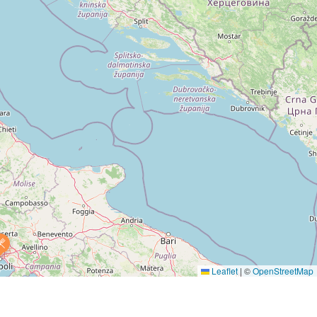
Leaflet
|
©
OpenStreetMap