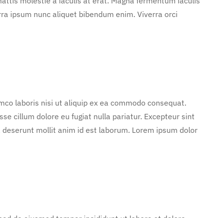
attis molestie a iaculis at erat. Magna fermentum iaculis
rra ipsum nunc aliquet bibendum enim. Viverra orci
mco laboris nisi ut aliquip ex ea commodo consequat.
sse cillum dolore eu fugiat nulla pariatur. Excepteur sint
ia deserunt mollit anim id est laborum. Lorem ipsum dolor