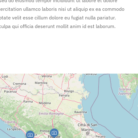
 sed do eiusmod tempor incididunt ut labore et dolore
rcitation ullamco laboris nisi ut aliquip ex ea commodo
tate velit esse cillum dolore eu fugiat nulla pariatur.
ulpa qui officia deserunt mollit anim id est laborum.