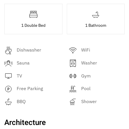
1 Double Bed
1 Bathroom
Dishwasher
WiFi
Sauna
Washer
TV
Gym
Free Parking
Pool
BBQ
Shower
Architecture