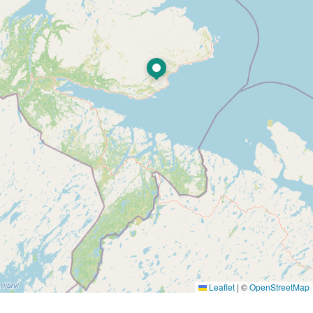
Leaflet
|
©
OpenStreetMap