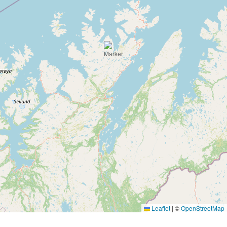
Leaflet
|
©
OpenStreetMap