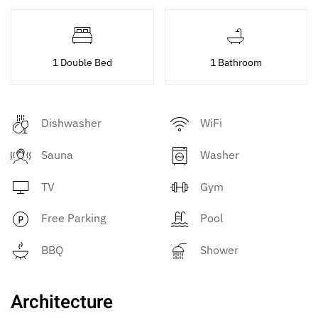
1 Double Bed
1 Bathroom
Dishwasher
WiFi
Sauna
Washer
TV
Gym
Free Parking
Pool
BBQ
Shower
Architecture