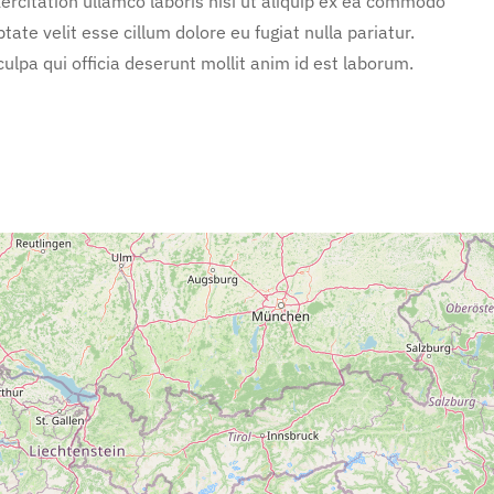
rcitation ullamco laboris nisi ut aliquip ex ea commodo
tate velit esse cillum dolore eu fugiat nulla pariatur.
ulpa qui officia deserunt mollit anim id est laborum.