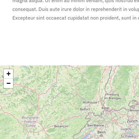
magna aliqua. Ut enim ad minim veniam, quis nostrud exe
consequat. Duis aute irure dolor in reprehenderit in volup
Excepteur sint occaecat cupidatat non proident, sunt in c
+
−