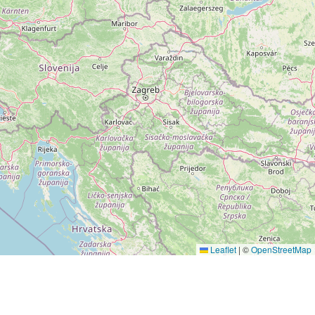
Leaflet
|
©
OpenStreetMap