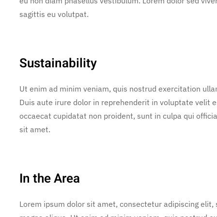
eu non diam phasellus vestibulum. Lorem dolor sed vive
sagittis eu volutpat.
Sustainability
Ut enim ad minim veniam, quis nostrud exercitation ulla
Duis aute irure dolor in reprehenderit in voluptate velit e
occaecat cupidatat non proident, sunt in culpa qui offic
sit amet.
In the Area
Lorem ipsum dolor sit amet, consectetur adipiscing elit,