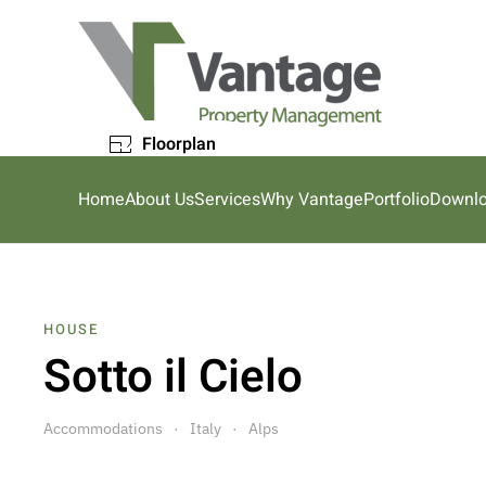
Skip to main content
Floorplan
Home
About Us
Services
Why Vantage
Portfolio
Downl
HOUSE
Sotto il Cielo
Accommodations
Italy
Alps