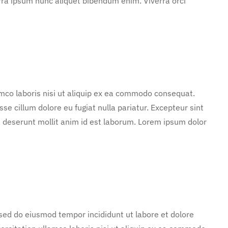
rra ipsum nunc aliquet bibendum enim. Viverra orci
mco laboris nisi ut aliquip ex ea commodo consequat.
sse cillum dolore eu fugiat nulla pariatur. Excepteur sint
ia deserunt mollit anim id est laborum. Lorem ipsum dolor
 sed do eiusmod tempor incididunt ut labore et dolore